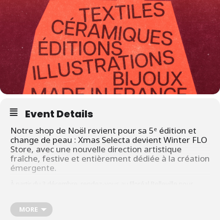
Event Details
Notre shop de Noël revient pour sa 5ᵉ édition et
change de peau : Xmas Selecta devient Winter FLO
Store, avec une nouvelle direction artistique
fraîche, festive et entièrement dédiée à la création
émergente.
À partir du 3 décembre, rendez-vous au Floréal Belleville pour
dénicher vos meilleurs cadeaux de Noël, soutenir des artistes,
créateurs et créatrices françaises, et découvrir une sélection
MORE
unique made in France, imaginée en collaboration avec plus de 20
artistes, créateurs, créatrices, éditeurs, éditrices et marques