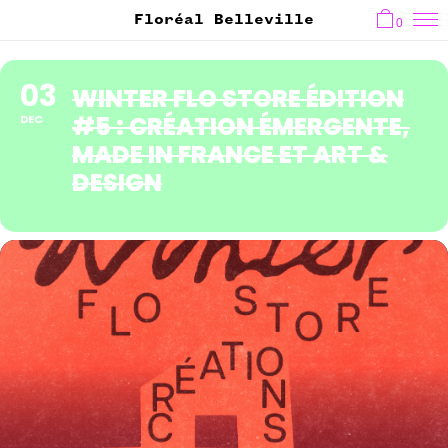
Floréal Belleville
0
03
WINTER FLO STORE ÉDITION
#5 : CRÉATION ÉMERGENTE,
DEC
MADE IN FRANCE ET ART &
DESIGN