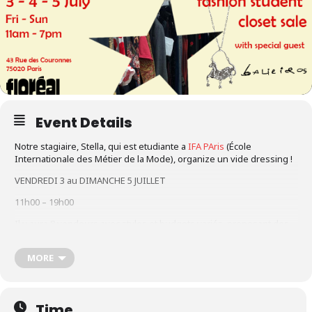
Event Details
Notre stagiaire, Stella, qui est etudiante a
IFA PAris
(
École
Internationale des Métier de la Mode
), organize un vide dressing !
VENDREDI 3 au DIMANCHE 5 JUILLET
11h00 – 19h00
Il y aura 8 vendeurs avec styles et budgets variés, proposant des
curation de vêtements seconde main, items vintage, bijoux, déco,
et autre trouvailles pour tous les goûts.
MORE
Il y aura aussi une curation de bijoux fait main de
BALIEIROS
Shop responsibly, shop vintage & 2nd hand ! Achetez responsable,
achetez vintage et seconde main !
Time