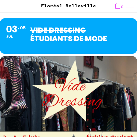
Floréal Belleville
0
03
05
VIDE DRESSING
ÉTUDIANTS DE MODE
JUL