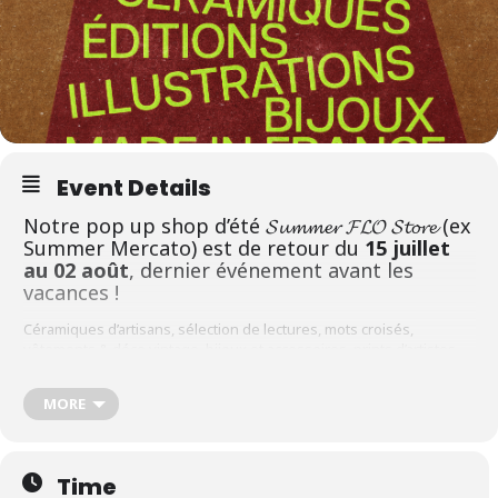
Event Details
Notre pop up shop d’été 𝓢𝓾𝓶𝓶𝓮𝓻 𝓕𝓛𝓞 𝓢𝓽𝓸𝓻𝓮 (ex
Summer Mercato) est de retour du
15 juillet
au 02 août
, dernier événement avant les
vacances !
Céramiques d’artisans, sélection de lectures, mots croisés,
vêtements & déco vintage, bijoux et accessoires, prints d’artistes…
Un espace pensé comme un terrain de jeu créatif, où se
rencontrent objets du quotidien, pièces uniques et trouvailles
MORE
inattendues.
Notre sélection réunit les univers de :
Atelier Anquetil
,
Atelier
Marion Couturier
,
Megan Otnes
,
Magma Editions
,
Maison Moche
,
Time
Quintal Librairie Galerie
,
A.Z. Editions
,
OQP Club
,
Trombone Atelier
,