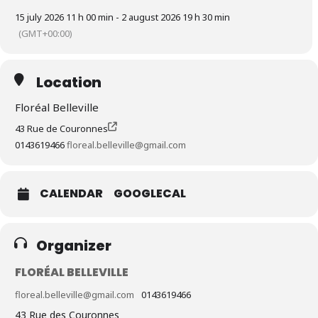
Addea Studio
,
Laurine Claude
,
Lion Flame Working
,
Et Rien d’Autre
,
Tout est n’Importe Quoi
, et d’autres.
15 july 2026 11 h 00 min - 2 august 2026 19 h 30 min
(GMT+00:00)
Infos pratiques :
15 juillet au 02 août
Location
Du mardi au dimanche
11h00 — 19h30
Floréal Belleville
43, rue des Couronnes, 75020 Paris
43 Rue de Couronnes
Bar & restauration sur place
0143619466
floreal.belleville@gmail.com
DA :
Louna Humbert
CALENDAR
GOOGLECAL
Organizer
FLORÉAL BELLEVILLE
floreal.belleville@gmail.com
0143619466
43 Rue des Couronnes