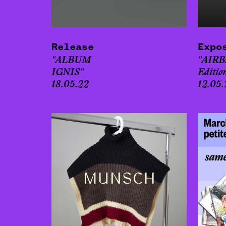
Release
Expo
"ALBUM
"AIRB
IGNIS"
Editio
18.05.22
12.05.