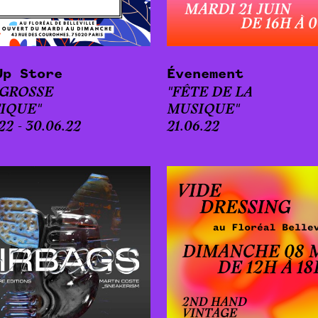
Up Store
Évenement
 GROSSE
"FÊTE DE LA
IQUE"
MUSIQUE"
22 - 30.06.22
21.06.22