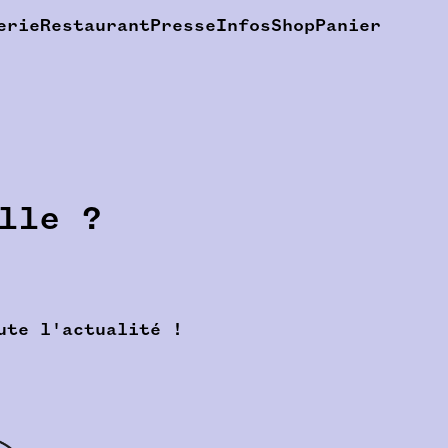
erie
Restaurant
Presse
Infos
Shop
Panier
lle ?
ute l'actualité !