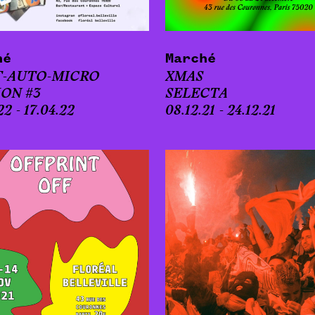
hé
Marché
T-AUTO-MICRO
XMAS
ION #3
SELECTA
22 - 17.04.22
08.12.21 - 24.12.21