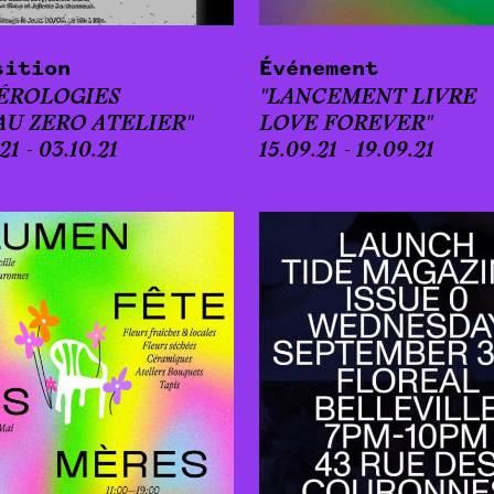
sition
Événement
ÉROLOGIES
"LANCEMENT LIVRE
AU ZERO ATELIER"
LOVE FOREVER"
21 - 03.10.21
15.09.21 - 19.09.21